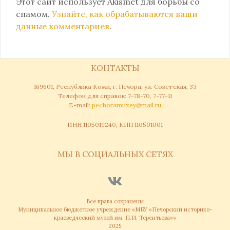
Этот сайт использует Akismet для борьбы со
спамом.
Узнайте, как обрабатываются ваши
данные комментариев
.
КОНТАКТЫ
169601, Республика Коми, г. Печора, ул. Советская, 33
Телефон для справок: 7-78-70, 7-77-11
Е-mail:
pechoramuzey@mail.ru
ИНН 1105019240, КПП 110501001
МЫ В СОЦИАЛЬНЫХ СЕТЯХ
Все права сохранены
Муниципальное бюджетное учреждение «МБУ «Печорский историко-
краеведческий музей им. П.И. Терентьева»»
2025