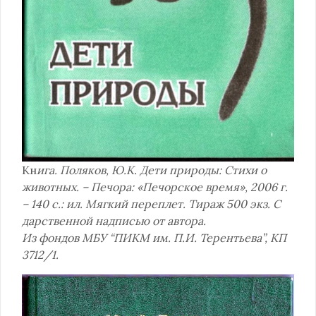
Кн
ига. Поляков, Ю.К. Дети природы: Стихи о
животных. – Печора: «Печорское время», 2006 г.
– 140 с.: ил. Мягкий переплет. Тираж 500 экз. С
дарственной надписью от автора.
Из фондов МБУ “ПИКМ им. П.И. Терентьева”, КП
3712/1.