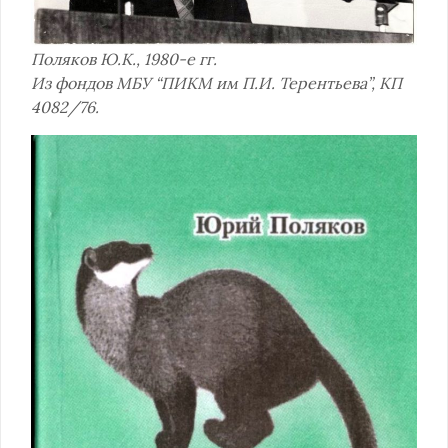
Поляков Ю.К., 1980-е гг.
Из фондов МБУ “ПИКМ им П.И. Терентьева”, КП
4082/76.